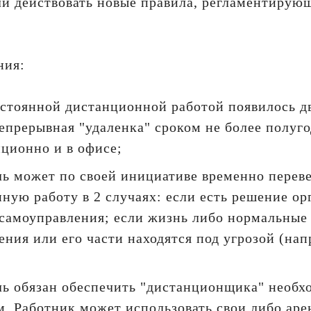
али действовать новые правила, регламентиру
ния:
остоянной дистанционной работой появилось д
епрерывная "удаленка" сроком не более полуго
ционно и в офисе;
ль может по своей инициативе временно перев
ную работу в 2 случаях: если есть решение ор
 самоуправления; если жизнь либо нормальны
ения или его части находятся под угрозой (на
ль обязан обеспечить "дистанционщика" необ
м. Работник может использовать свои либо ар