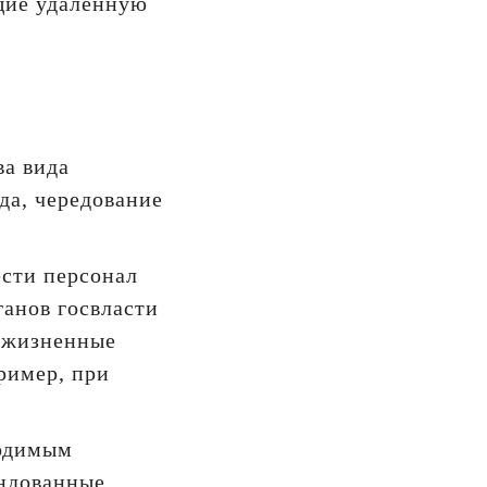
ющие удаленную
ва вида
да, чередование
ести персонал
ганов госвласти
е жизненные
пример, при
ходимым
ендованные