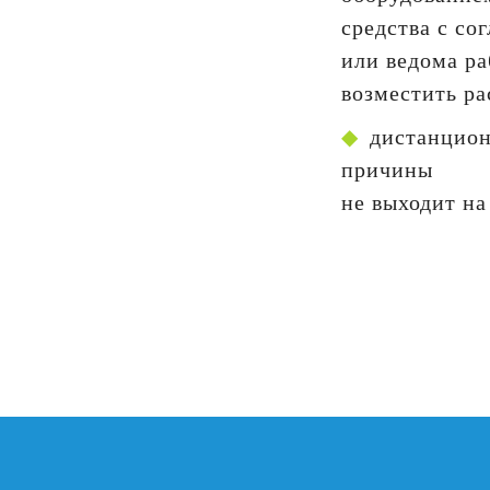
средства с со
или ведома ра
возместить ра
дистанцион
причины
не выходит на
Назад