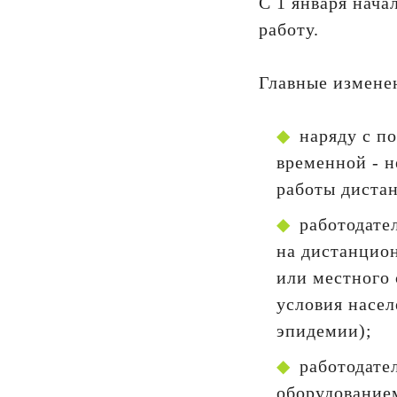
С 1 января нач
работу.
Главные измене
наряду с п
временной - н
работы дистан
работодате
на дистанцион
или местного
условия насел
эпидемии);
работодате
оборудование