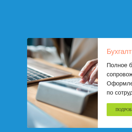
Бухгалт
Полное б
сопрово
Оформле
по сотру
ПОДРОБ