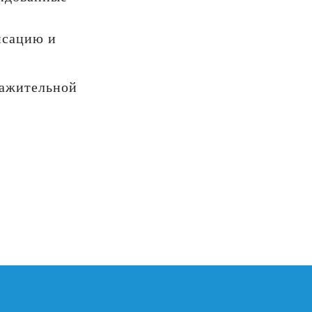
нсацию и
важительной